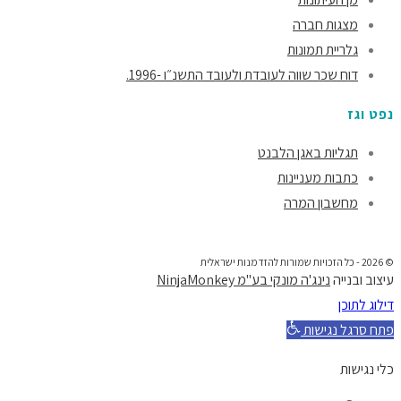
מצגות חברה
גלריית תמונות
דוח שכר שווה לעובדת ולעובד התשנ״ו -1996.
נפט וגז
תגליות באגן הלבנט
כתבות מעניינות
מחשבון המרה
© 2026 - כל הזכויות שמורות להזדמנות ישראלית
עיצוב ובנייה
נינג'ה מונקי בע"מ NinjaMonkey
דילוג לתוכן
פתח סרגל נגישות
כלי נגישות