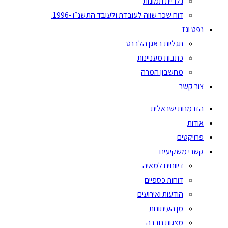
גלריית תמונות
דוח שכר שווה לעובדת ולעובד התשנ״ו -1996.
נפט וגז
תגליות באגן הלבנט
כתבות מעניינות
מחשבון המרה
צור קשר
הזדמנות ישראלית
אודות
פרויקטים
קשרי משקיעים
דיווחים למאיה
דוחות כספיים
הודעות ואירועים
מן העיתונות
מצגות חברה