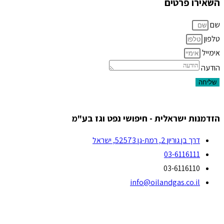
השאירו פרטים
שם
טלפון
אימייל
הודעה
שליחה
הזדמנות ישראלית - חיפושי נפט וגז בע"מ
דרך בן גוריון 2, רמת-גן 52573, ישראל
03-6116111
03-6116110
info@oilandgas.co.il