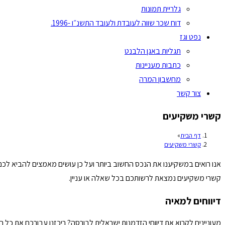
גלריית תמונות
דוח שכר שווה לעובדת ולעובד התשנ״ו -1996.
נפט וגז
תגליות באגן הלבנט
כתבות מעניינות
מחשבון המרה
צור קשר
קשרי משקיעים
דף הבית
»
קשרי משקיעים
אנו רואים במשקיענו את הנכס החשוב ביותר ועל כן עושים מאמצים להביא לכם 
קשרי משקיעים נמצאת לרשותכם בכל שאלה או עניין.
דיווחים למאיה
מעוניינים לקרוא את דיווחי הזדמנות ישראלית לבורסה? ריכזנו עבורכם את כל ה