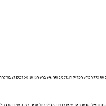
את כלל המידע המדויק והעדכני ביותר שיש ברשותנו. אנו ממליצים לציבור להת
דיווחים של הזדמנות ישראלית בבורסה לני"ע בתל-אביב, בצורה פשוטה ונוחה לקר