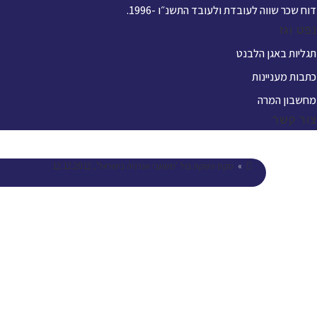
דוח שכר שווה לעובדת ולעובד התשנ״ו -1996.
נפט וגז
תגליות באגן הלבנט
כתבות מעניינות
מחשבון המרה
צור קשר
»
טקס השקת בול 'משאבי אנרגיה בישראל', 12.12.2012