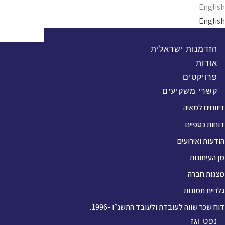
Ski
English
t
English
conten
הזדמנות ישראלית
אודות
פרויקטים
קשרי משקיעים
דיווחים למאיה
דוחות כספיים
הודעות ואירועים
מן העיתונות
מצגות חברה
גלריית תמונות
דוח שכר שווה לעובדת ולעובד התשנ״ו -1996.
נפט וגז