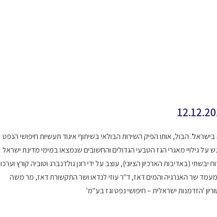
 בדצמבר 2012 בול 'משאבי אנרגיה בישראל'. הבול, אותו הפיק השירות הבולאי בשיתוף איגוד תעשיות חיפושי הנפט
ש על גילויי מאגרי הגז הטבעי הגדולים והחשובים שנמצאו במימי מדינת ישראל
בשתי (באדיבות הארכיון הציוני), עוצב על ידי רונן גולדנברג וטוביה קורץ וערכו
 השקת הבול במעמד שר האנרגיה והמים דאז, ד"ר עוזי לנדאו ושר התקשורת דאז, מר משה