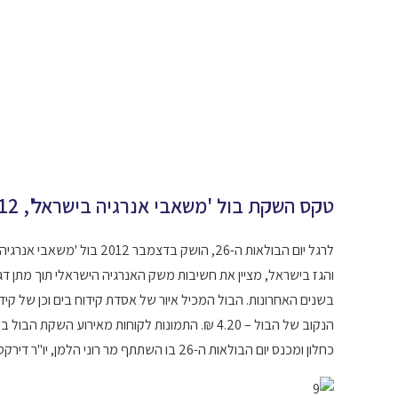
טקס השקת בול 'משאבי אנרגיה בישראל', 12.12.2012
לרגל יום הבולאות ה-26, הושק
והגז בישראל, מציין את חשיבות משק האנרגיה הישראלי תוך מתן דג
בשנים האחרונות. הבול המכיל איור של אסדת קידוח בים וכן של קידוח י
הנקוב של הבול – 4.20 ₪. התמונות לקוחות מאירוע
כחלון ומכנס יום הבולאות ה-26 בו השתתף מר רוני הלמן, יו"ר דירקטוריון 'הזדמנות ישראלית – חיפושי נפט וגז בע"מ'