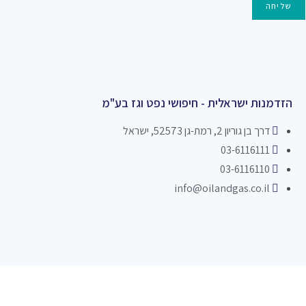
שליחה
הזדמנות ישראלית - חיפושי נפט וגז בע"מ
דרך בן גוריון 2, רמת-גן 52573, ישראל
03-6116111
03-6116110
info@oilandgas.co.il