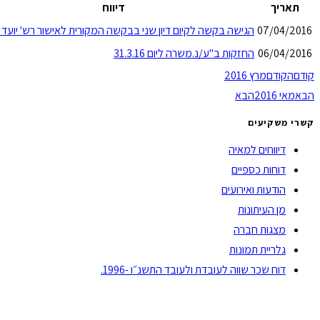
תאריך
דיווח
07/04/2016
הגישה בקשה לקיום דיון שני בבקשה המקורית לאישור רש' יועד
06/04/2016
החזקות ב"ע/נ.משרה ליום 31.3.16
קודם
הקודם
מרץ 2016
הבא
מאי 2016
הבא
קשרי משקיעים
דיווחים למאיה
דוחות כספיים
הודעות ואירועים
מן העיתונות
מצגות חברה
גלריית תמונות
דוח שכר שווה לעובדת ולעובד התשנ״ו -1996.