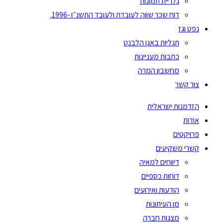
גלריית תמונות
דוח שכר שווה לעובדת ולעובד התשנ״ו -1996.
נפט וגז
תגליות באגן הלבנט
כתבות מעניינות
מחשבון המרה
צור קשר
הזדמנות ישראלית
אודות
פרויקטים
קשרי משקיעים
דיווחים למאיה
דוחות כספיים
הודעות ואירועים
מן העיתונות
מצגות חברה