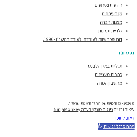
הודעות ואירועים
מן העיתונות
מצגות חברה
גלריית תמונות
דוח שכר שווה לעובדת ולעובד התשנ״ו -1996.
נפט וגז
תגליות באגן הלבנט
כתבות מעניינות
מחשבון המרה
© 2026 - כל הזכויות שמורות להזדמנות ישראלית
עיצוב ובנייה
נינג'ה מונקי בע"מ NinjaMonkey
דילוג לתוכן
פתח סרגל נגישות