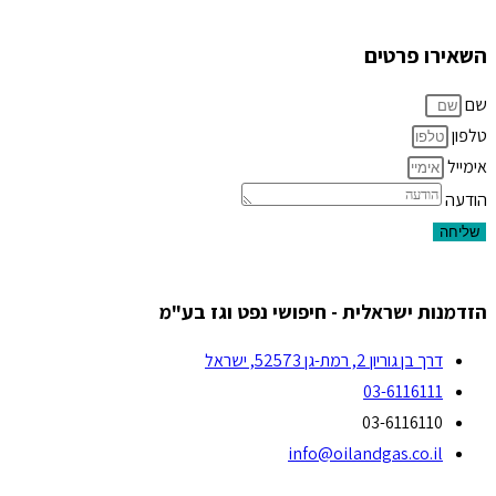
השאירו פרטים
שם
טלפון
אימייל
הודעה
שליחה
הזדמנות ישראלית - חיפושי נפט וגז בע"מ
דרך בן גוריון 2, רמת-גן 52573, ישראל
03-6116111
03-6116110
info@oilandgas.co.il