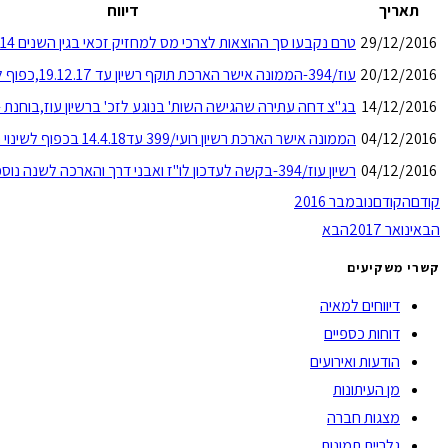
תאריך
דיווח
29/12/2016
טרם נקבעו סך ההוצאות לצרכי מס למחזיק זכאי בגין השנים 2014 ו-2015
20/12/2016
עוז/394-הממונה אישר הארכת תוקף רשיון עד 19.12.17,כפוף לשינוי תכנית עבודה
14/12/2016
בג"צ דחה עתירה שהגישה השות' בנוגע לזכ' ברשיון עוז,בוחנת
04/12/2016
הממונה אישר הארכת רשיון רועי/399 עד14.4.18 בכפוף לשינוי תכנית עבודה
04/12/2016
רשיון עוז/394-בקשה לעדכון לו"ז ואבני דרך והארכה לשנה נוספת
קודם
הקודם
נובמבר 2016
הבא
ינואר 2017
הבא
קשרי משקיעים
דיווחים למאיה
דוחות כספיים
הודעות ואירועים
מן העיתונות
מצגות חברה
גלריית תמונות