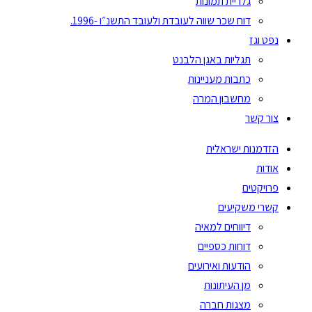
גלריית תמונות
דוח שכר שווה לעובדת ולעובד התשנ״ו -1996.
נפט וגז
תגליות באגן הלבנט
כתבות מעניינות
מחשבון המרה
צור קשר
הזדמנות ישראלית
אודות
פרויקטים
קשרי משקיעים
דיווחים למאיה
דוחות כספיים
הודעות ואירועים
מן העיתונות
מצגות חברה