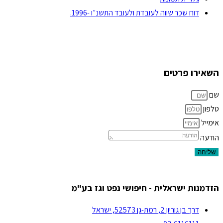
דוח שכר שווה לעובדת ולעובד התשנ״ו -1996.
השאירו פרטים
שם
טלפון
אימייל
הודעה
שליחה
הזדמנות ישראלית - חיפושי נפט וגז בע"מ
דרך בן גוריון 2, רמת-גן 52573, ישראל