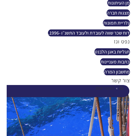
מן העיתונות
מצגות חברה
גלריית תמונות
דוח שכר שווה לעובדת ולעובד התשנ״ו -1996.
נפט וגז
תגליות באגן הלבנט
כתבות מעניינות
מחשבון המרה
צור קשר
»
דצמבר 2018