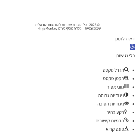
© 2026 - כל הזכויות שמורות להזדמנות ישראלית
עיצוב ובנייה
נינג'ה מונקי בע"מ NinjaMonkey
דילוג לתוכן
תח סרגל נגישות
כלי נגישות
הגדל טקסט
הקטן טקסט
גווני אפור
ניגודיות גבוהה
ניגודיות הפוכה
רקע בהיר
הדגשת קישורים
פונט קריא