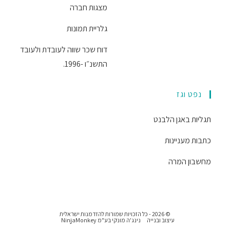
מצגות חברה
גלריית תמונות
דוח שכר שווה לעובדת ולעובד
התשנ״ו -1996.
נפט וגז
תגליות באגן הלבנט
כתבות מעניינות
מחשבון המרה
© 2026 - כל הזכויות שמורות להזדמנות ישראלית
עיצוב ובנייה
נינג'ה מונקי בע"מ NinjaMonkey