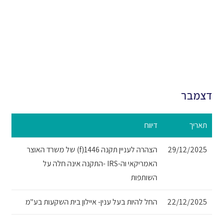
דצמבר
תאריך
דיווח
29/12/2025
הצהרה לעניין תקנה 1446(f) של משרד האוצר
האמריקאי וה-IRS -התקנה אינה חלה על
השותפות
22/12/2025
החל להיות בעל ענין- איילון בית השקעות בע"מ