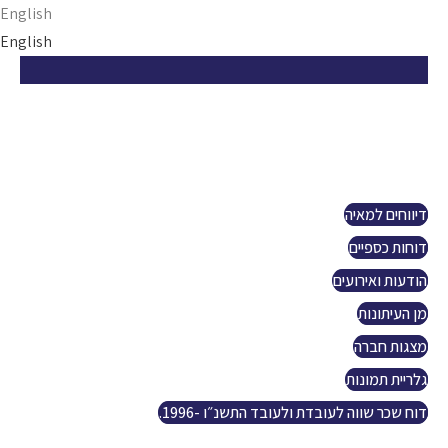
Ski
English
t
English
conten
הזדמנות ישראלית
אודות
פרויקטים
קשרי משקיעים
דיווחים למאיה
דוחות כספיים
הודעות ואירועים
מן העיתונות
מצגות חברה
גלריית תמונות
דוח שכר שווה לעובדת ולעובד התשנ״ו -1996.
נפט וגז