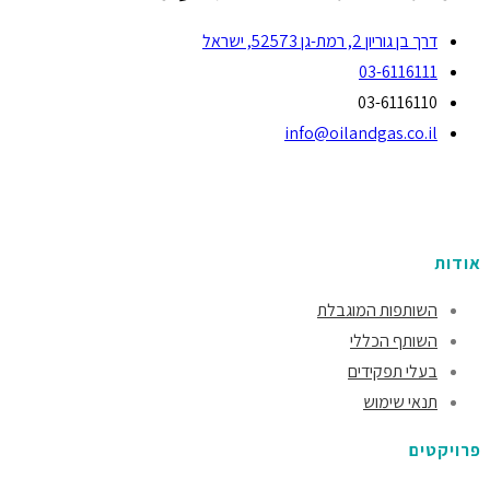
דרך בן גוריון 2, רמת-גן 52573, ישראל
03-6116111
03-6116110
info@oilandgas.co.il
אודות
השותפות המוגבלת
השותף הכללי
בעלי תפקידים
תנאי שימוש
פרויקטים