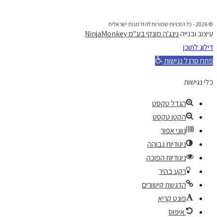
© 2026 - כל הזכויות שמורות להזדמנות ישראלית
עיצוב ובנייה
נינג'ה מונקי בע"מ NinjaMonkey
דילוג לתוכן
פתח סרגל נגישות
כלי נגישות
הגדל טקסט
הקטן טקסט
גווני אפור
ניגודיות גבוהה
ניגודיות הפוכה
רקע בהיר
הדגשת קישורים
פונט קריא
איפוס