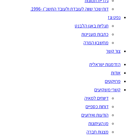
גלריית תמונות
דוח שכר שווה לעובדת ולעובד התשנ״ו -1996.
נפט וגז
תגליות באגן הלבנט
כתבות מעניינות
מחשבון המרה
צור קשר
הזדמנות ישראלית
אודות
פרויקטים
קשרי משקיעים
דיווחים למאיה
דוחות כספיים
הודעות ואירועים
מן העיתונות
מצגות חברה