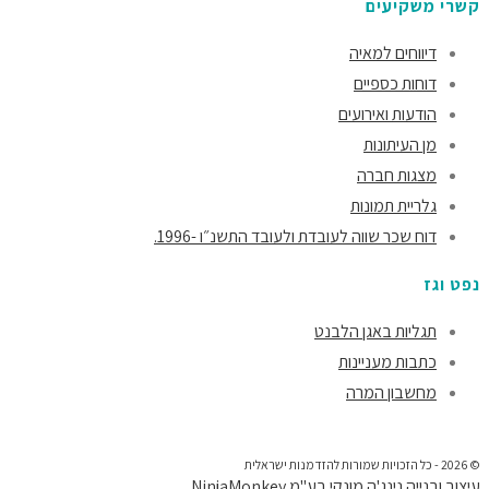
קשרי משקיעים
דיווחים למאיה
דוחות כספיים
הודעות ואירועים
מן העיתונות
מצגות חברה
גלריית תמונות
דוח שכר שווה לעובדת ולעובד התשנ״ו -1996.
נפט וגז
תגליות באגן הלבנט
כתבות מעניינות
מחשבון המרה
© 2026 - כל הזכויות שמורות להזדמנות ישראלית
עיצוב ובנייה
נינג'ה מונקי בע"מ NinjaMonkey