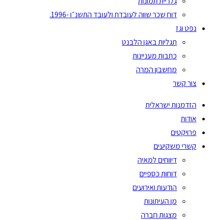
גלריית תמונות
דוח שכר שווה לעובדת ולעובד התשנ״ו -1996.
נפט וגז
תגליות באגן הלבנט
כתבות מעניינות
מחשבון המרה
צור קשר
הזדמנות ישראלית
אודות
פרויקטים
קשרי משקיעים
דיווחים למאיה
דוחות כספיים
הודעות ואירועים
מן העיתונות
מצגות חברה