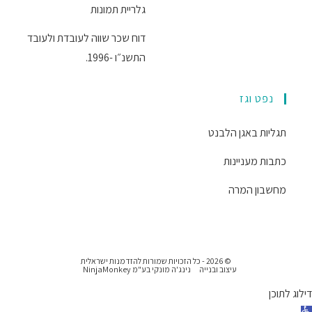
גלריית תמונות
דוח שכר שווה לעובדת ולעובד
התשנ״ו -1996.
נפט וגז
תגליות באגן הלבנט
כתבות מעניינות
מחשבון המרה
© 2026 - כל הזכויות שמורות להזדמנות ישראלית
עיצוב ובנייה
נינג'ה מונקי בע"מ NinjaMonkey
דילוג לתוכן