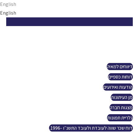
Ski
English
t
English
conten
הזדמנות ישראלית
אודות
פרויקטים
קשרי משקיעים
דיווחים למאיה
דוחות כספיים
הודעות ואירועים
מן העיתונות
מצגות חברה
גלריית תמונות
דוח שכר שווה לעובדת ולעובד התשנ״ו -1996.
נפט וגז