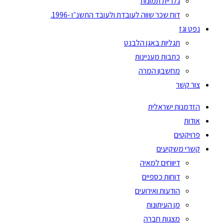
גלריית תמונות
דוח שכר שווה לעובדת ולעובד התשנ״ו -1996.
נפט וגז
תגליות באגן הלבנט
כתבות מעניינות
מחשבון המרה
צור קשר
הזדמנות ישראלית
אודות
פרויקטים
קשרי משקיעים
דיווחים למאיה
דוחות כספיים
הודעות ואירועים
מן העיתונות
מצגות חברה