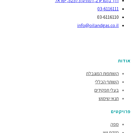
דרך בן גוריון 2, רמת-גן 52573, ישראל
03-6116111
03-6116110
info@oilandgas.co.il
אודות
השותפות המוגבלת
השותף הכללי
בעלי תפקידים
תנאי שימוש
פרויקטים
מפה
חזקת ישי