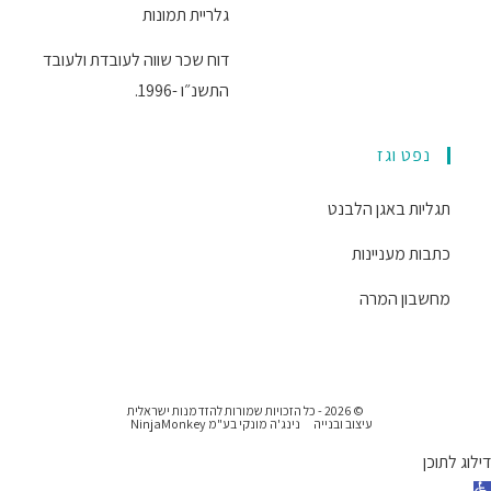
גלריית תמונות
דוח שכר שווה לעובדת ולעובד
התשנ״ו -1996.
נפט וגז
תגליות באגן הלבנט
כתבות מעניינות
מחשבון המרה
© 2026 - כל הזכויות שמורות להזדמנות ישראלית
עיצוב ובנייה
נינג'ה מונקי בע"מ NinjaMonkey
דילוג לתוכן