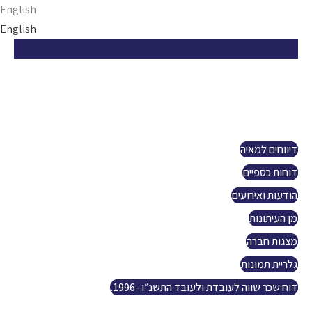
Ski
English
t
English
conten
הזדמנות ישראלית
אודות
פרויקטים
קשרי משקיעים
דיווחים למאיה
דוחות כספיים
הודעות ואירועים
מן העיתונות
מצגות חברה
גלריית תמונות
דוח שכר שווה לעובדת ולעובד התשנ״ו -1996.
נפט וגז