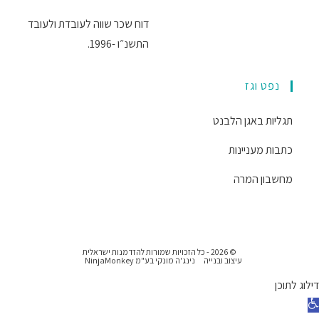
דוח שכר שווה לעובדת ולעובד
התשנ״ו -1996.
נפט וגז
תגליות באגן הלבנט
כתבות מעניינות
מחשבון המרה
© 2026 - כל הזכויות שמורות להזדמנות ישראלית
עיצוב ובנייה
נינג'ה מונקי בע"מ NinjaMonkey
דילוג לתוכן
תח סרגל נגישות