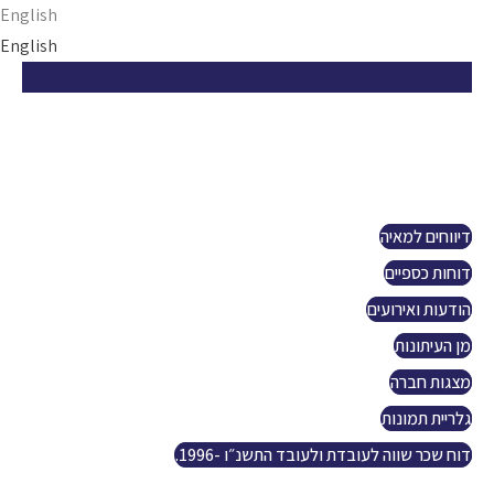
Ski
English
t
English
conten
הזדמנות ישראלית
אודות
פרויקטים
קשרי משקיעים
דיווחים למאיה
דוחות כספיים
הודעות ואירועים
מן העיתונות
מצגות חברה
גלריית תמונות
דוח שכר שווה לעובדת ולעובד התשנ״ו -1996.
נפט וגז