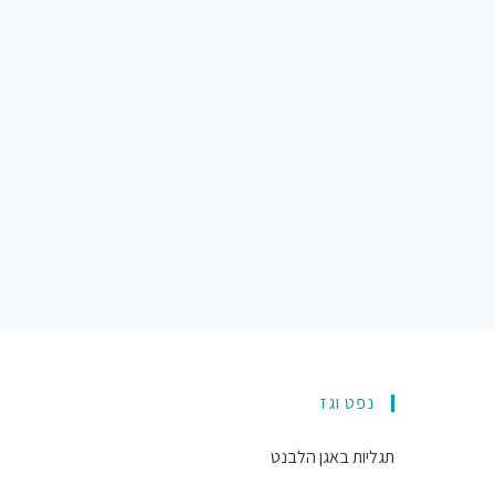
נפט וגז
תגליות באגן הלבנט