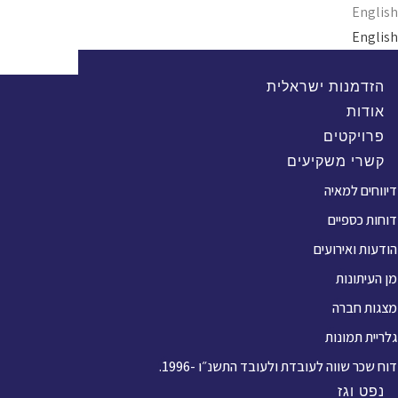
Ski
English
t
English
conten
הזדמנות ישראלית
אודות
פרויקטים
קשרי משקיעים
דיווחים למאיה
דוחות כספיים
הודעות ואירועים
מן העיתונות
מצגות חברה
גלריית תמונות
דוח שכר שווה לעובדת ולעובד התשנ״ו -1996.
נפט וגז