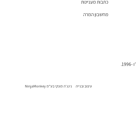
כתבות מעניינות
מחשבון המרה
1.
עיצוב ובנייה
נינג'ה מונקי בע"מ NinjaMonkey