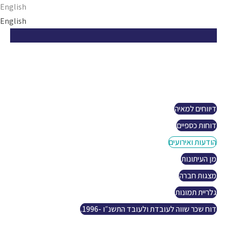
Ski
English
t
English
conten
הזדמנות ישראלית
אודות
פרויקטים
קשרי משקיעים
דיווחים למאיה
דוחות כספיים
הודעות ואירועים
מן העיתונות
מצגות חברה
גלריית תמונות
דוח שכר שווה לעובדת ולעובד התשנ״ו -1996.
נפט וגז